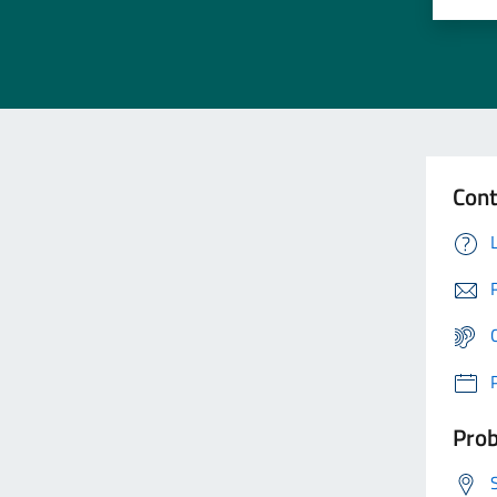
Cont
Prob