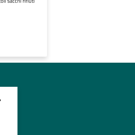
li sacchi rifiuti
?