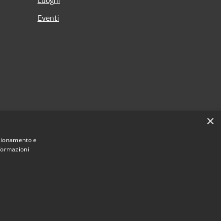
Eventi
×
nzionamento e
nformazioni
Municipium
Accesso redazione
Farindola • Powered by
•