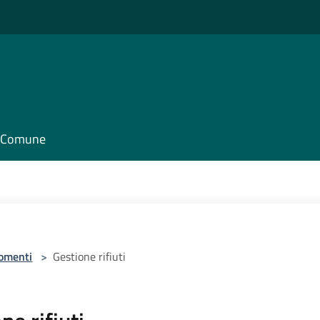
il Comune
omenti
>
Gestione rifiuti