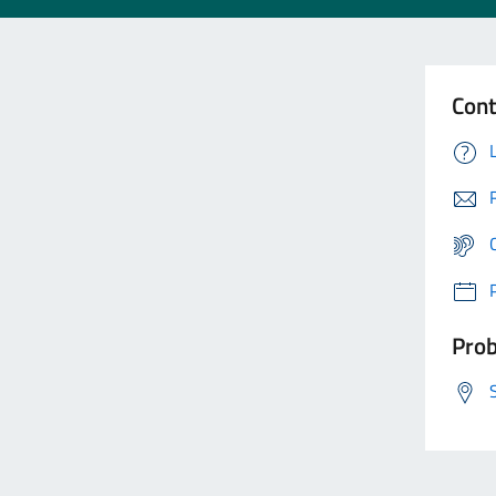
Cont
Prob