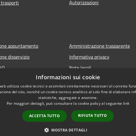
Autorizzazioni
 trasporti
ione appuntamento
Amministrazione trasparente
one disservizio
Informativa privacy
FAQ
Note legali
Informazioni sui cookie
 assistenza
Dichiarazione di accessibilità
web utilizza cookie tecnici e assimilati strettamente necessari al corretto fu
azione del sito, nonché un cookie tecnico analitico al solo fine di elaborare i
statistiche, aggregate e anonime.
Per maggiori dettagli, può consultare la cookie policy al seguente
link
RIFIUTA TUTTO
ACCETTA TUTTO
l sito
Copyright © 2026 • Comune di 
MOSTRA DETTAGLI