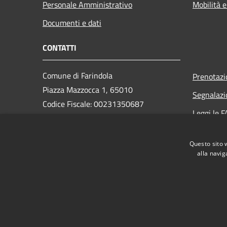
Personale Amministrativo
Mobilità e
Documenti e dati
CONTATTI
Comune di Farindola
Prenotaz
Piazza Mazzocca 1, 65010
Segnalazi
Codice Fiscale: 00231350687
Leggi le 
Partita IVA: 00231350687
Richiesta
PEC: protocollo.farindola@pec.it
Questo sito 
Centralino Unico: +39 085 823131
alla navig
RSS
Accessibilità
Privacy
Cookie
Mappa de