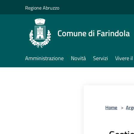
Salta al contenuto principale
Regione Abruzzo
Comune di Farindola
Amministrazione
Novità
Servizi
Vivere 
Home
>
Arg