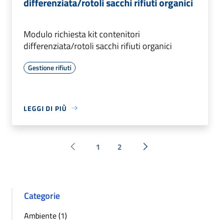
differenziata/rotoli sacchi rifiuti organici
Modulo richiesta kit contenitori
differenziata/rotoli sacchi rifiuti organici
Gestione rifiuti
LEGGI DI PIÙ
1
2
Pagina precedente
Successiva »
Categorie
Ambiente (1)