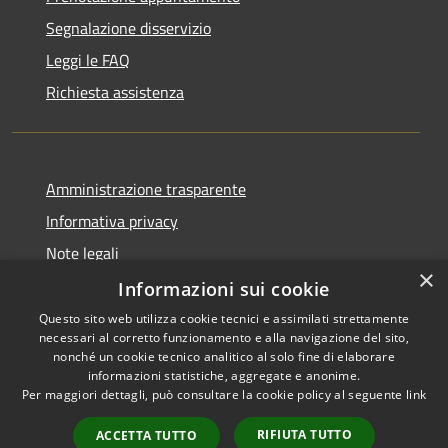
Segnalazione disservizio
Leggi le FAQ
Richiesta assistenza
Amministrazione trasparente
Informativa privacy
Note legali
×
Dichiarazione di accessibilità
Informazioni sui cookie
Questo sito web utilizza cookie tecnici e assimilati strettamente
necessari al corretto funzionamento e alla navigazione del sito,
nonché un cookie tecnico analitico al solo fine di elaborare
informazioni statistiche, aggregate e anonime.
RSS
Copyright © 2026 • Comune di
Per maggiori dettagli, può consultare la cookie policy al seguente
link
Accessibilità
Farindola • Powered by
Privacy
Municipium
Accesso
•
RIFIUTA TUTTO
ACCETTA TUTTO