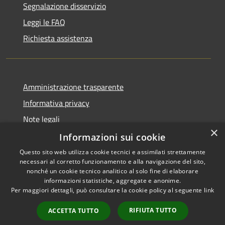
Segnalazione disservizio
Leggi le FAQ
Richiesta assistenza
Amministrazione trasparente
Informativa privacy
Note legali
×
Dichiarazione di accessibilità
Informazioni sui cookie
Questo sito web utilizza cookie tecnici e assimilati strettamente
necessari al corretto funzionamento e alla navigazione del sito,
nonché un cookie tecnico analitico al solo fine di elaborare
informazioni statistiche, aggregate e anonime.
RSS
Copyright © 2026 • Comune di
Per maggiori dettagli, può consultare la cookie policy al seguente
link
Accessibilità
Farindola • Powered by
Privacy
Municipium
Accesso
•
RIFIUTA TUTTO
ACCETTA TUTTO
Cookie
redazione