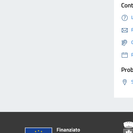
Cont
Prob