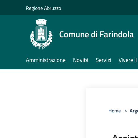
Salta al contenuto principale
Regione Abruzzo
Comune di Farindola
Amministrazione
Novità
Servizi
Vivere 
Home
>
Arg