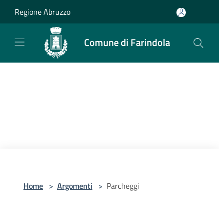
Salta al contenuto principale
Regione Abruzzo
Comune di Farindola
Home
>
Argomenti
>
Parcheggi