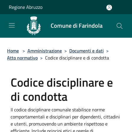
Salta al contenuto principale
Regione Abruzzo
Comune di Farindola
Home
>
Amministrazione
>
Documenti e dati
>
Atto normativo
>
Codice disciplinare e di condotta
Codice disciplinare e
di condotta
Il codice disciplinare comunale stabilisce norme
comportamentali e disciplinari per dipendenti, cittadini
e utenti, promuovendo un ambiente rispettoso e
efficiente. Include principi etici e regole di