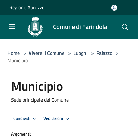
Salta al contenuto principale
Regione Abruzzo
Comune di Farindola
Home
>
Vivere il Comune
>
Luoghi
>
Palazzo
>
Municipio
Municipio
Sede principale del Comune
Condividi
Vedi azioni
Argomenti: