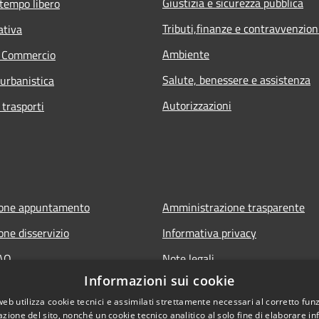
Giustizia e sicurezza pubblica
 tempo libero
Tributi,finanze e contravvenzion
ativa
Ambiente
e Commercio
Salute, benessere e assistenza
 urbanistica
Autorizzazioni
 trasporti
ione appuntamento
Amministrazione trasparente
one disservizio
Informativa privacy
FAQ
Note legali
Informazioni sui cookie
 assistenza
Dichiarazione di accessibilità
web utilizza cookie tecnici e assimilati strettamente necessari al corretto fu
azione del sito, nonché un cookie tecnico analitico al solo fine di elaborare i