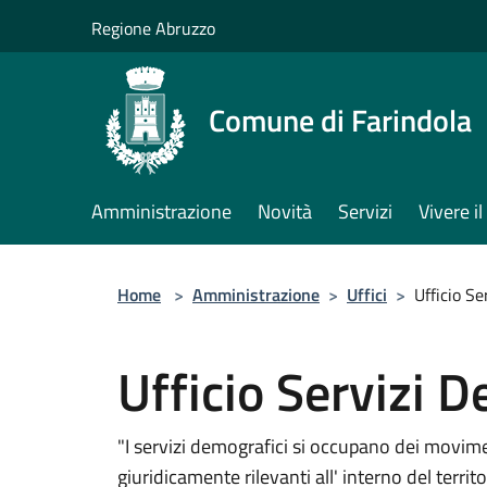
Salta al contenuto principale
Regione Abruzzo
Comune di Farindola
Amministrazione
Novità
Servizi
Vivere 
Home
>
Amministrazione
>
Uffici
>
Ufficio Se
Ufficio Servizi 
"I servizi demografici si occupano dei movimen
giuridicamente rilevanti all' interno del terri