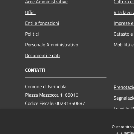
Aree Amministrative
Cultura e
Uffici
Vita lavor
Enti e fondazioni
Imprese 
Politici
Catasto e
Personale Amministrativo
Mobilità e
Documenti e dati
CONTATTI
Comune di Farindola
Prenotaz
Piazza Mazzocca 1, 65010
Segnalazi
Codice Fiscale: 00231350687
Leggi le 
Partita IVA: 00231350687
Richiesta
PEC: protocollo.farindola@pec.it
Questo sito 
Centralino Unico: +39 085 823131
alla navig