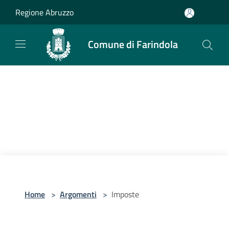
Salta al contenuto principale
Regione Abruzzo
Comune di Farindola
Home
>
Argomenti
>
Imposte