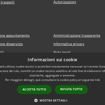
Autorizzazioni
 trasporti
ione appuntamento
Amministrazione trasparente
one disservizio
Informativa privacy
FAQ
Note legali
Informazioni sui cookie
 assistenza
Dichiarazione di accessibilità
web utilizza cookie tecnici e assimilati strettamente necessari al corretto fu
azione del sito, nonché un cookie tecnico analitico al solo fine di elaborare i
statistiche, aggregate e anonime.
Per maggiori dettagli, può consultare la cookie policy al seguente
link
RIFIUTA TUTTO
ACCETTA TUTTO
l sito
Copyright © 2026 • Comune di 
MOSTRA DETTAGLI