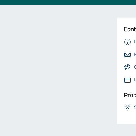
Cont
Prob