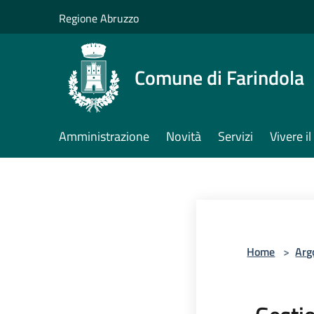
Salta al contenuto principale
Regione Abruzzo
Comune di Farindola
Amministrazione
Novità
Servizi
Vivere 
Home
>
Arg