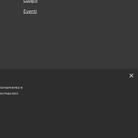
Eventi
×
nzionamento e
nformazioni
Municipium
Accesso redazione
Farindola • Powered by
•