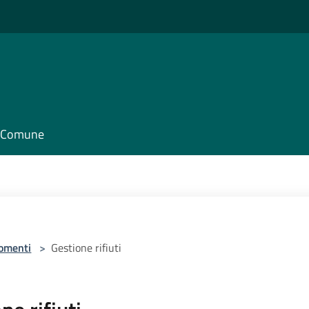
il Comune
omenti
>
Gestione rifiuti