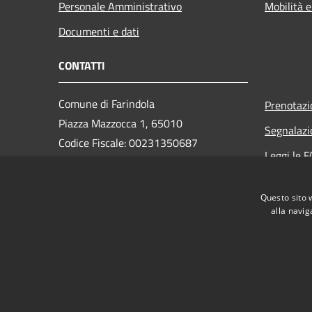
Personale Amministrativo
Mobilità e
Documenti e dati
CONTATTI
Comune di Farindola
Prenotaz
Piazza Mazzocca 1, 65010
Segnalazi
Codice Fiscale: 00231350687
Leggi le 
Partita IVA: 00231350687
Richiesta
PEC: protocollo.farindola@pec.it
Questo sito 
Centralino Unico: +39 085 823131
alla navig
RSS
Accessibilità
Privacy
Cookie
Mappa de