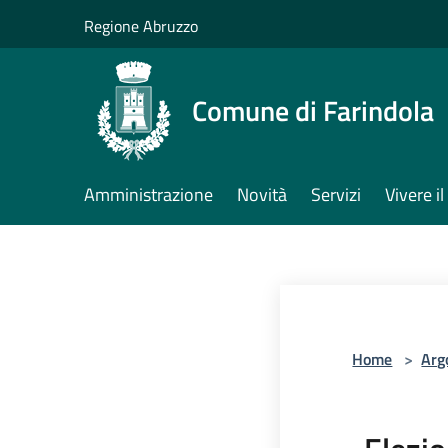
Salta al contenuto principale
Regione Abruzzo
Comune di Farindola
Amministrazione
Novità
Servizi
Vivere 
Home
>
Arg