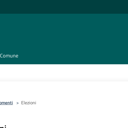
il Comune
omenti
>
Elezioni