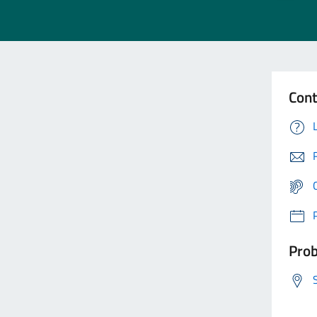
Cont
Prob