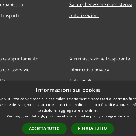
Salute, benessere e assistenza
 urbanistica
Autorizzazioni
 trasporti
ione appuntamento
Amministrazione trasparente
one disservizio
Informativa privacy
FAQ
Note legali
Informazioni sui cookie
 assistenza
Dichiarazione di accessibilità
web utilizza cookie tecnici e assimilati strettamente necessari al corretto fu
azione del sito, nonché un cookie tecnico analitico al solo fine di elaborare i
statistiche, aggregate e anonime.
Per maggiori dettagli, può consultare la cookie policy al seguente
link
RIFIUTA TUTTO
ACCETTA TUTTO