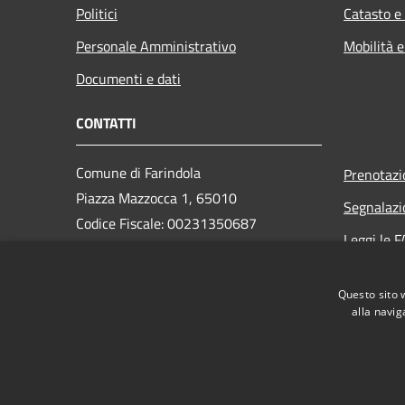
Politici
Catasto e
Personale Amministrativo
Mobilità e
Documenti e dati
CONTATTI
Comune di Farindola
Prenotaz
Piazza Mazzocca 1, 65010
Segnalazi
Codice Fiscale: 00231350687
Leggi le 
Partita IVA: 00231350687
Richiesta
PEC: protocollo.farindola@pec.it
Questo sito 
Centralino Unico: +39 085 823131
alla navig