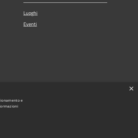
Luoghi
Eventi
×
nzionamento e
nformazioni