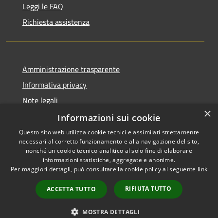
Leggi le FAQ
Richiesta assistenza
Amministrazione trasparente
Informativa privacy
Note legali
×
Dichiarazione di accessibilità
Informazioni sui cookie
Questo sito web utilizza cookie tecnici e assimilati strettamente
necessari al corretto funzionamento e alla navigazione del sito,
nonché un cookie tecnico analitico al solo fine di elaborare
informazioni statistiche, aggregate e anonime.
RSS
Copyright © 2026 • Comune di
Per maggiori dettagli, può consultare la cookie policy al seguente
link
Accessibilità
Farindola • Powered by
Privacy
Municipium
Accesso
•
RIFIUTA TUTTO
ACCETTA TUTTO
Cookie
redazione
Mappa del sito
MOSTRA DETTAGLI