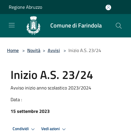
Salta al contenuto principale
Regione Abruzzo
Comune di Farindola
Home
>
Novità
>
Avvisi
>
Inizio A.S. 23/24
Inizio A.S. 23/24
Avviso inizio anno scolastico 2023/2024
Data :
15 settembre 2023
Condividi
Vedi azioni