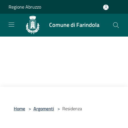
Salta al contenuto principale
Regione Abruzzo
Comune di Farindola
Home
>
Argomenti
>
Residenza