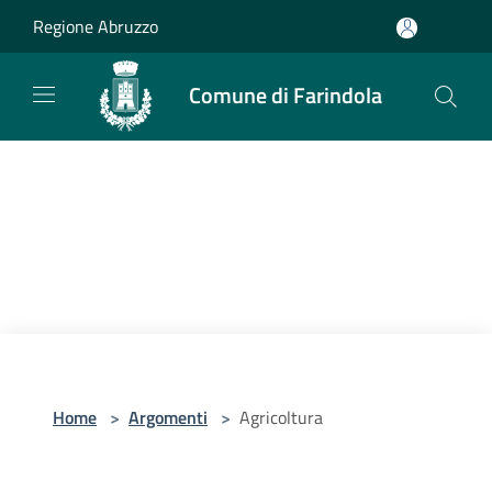
Salta al contenuto principale
Regione Abruzzo
Comune di Farindola
Home
>
Argomenti
>
Agricoltura