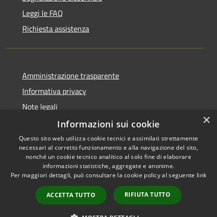
Leggi le FAQ
Richiesta assistenza
Amministrazione trasparente
Informativa privacy
Note legali
×
Dichiarazione di accessibilità
Informazioni sui cookie
Questo sito web utilizza cookie tecnici e assimilati strettamente
necessari al corretto funzionamento e alla navigazione del sito,
nonché un cookie tecnico analitico al solo fine di elaborare
informazioni statistiche, aggregate e anonime.
RSS
Copyright © 2026 • Comune di
Per maggiori dettagli, può consultare la cookie policy al seguente
link
Accessibilità
Farindola • Powered by
Privacy
Municipium
Accesso
•
RIFIUTA TUTTO
ACCETTA TUTTO
Cookie
redazione