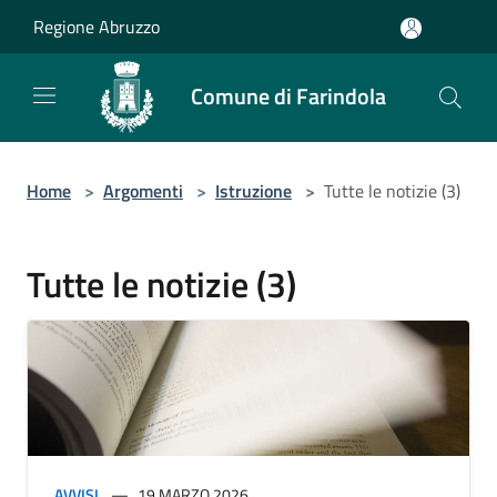
Salta al contenuto principale
Regione Abruzzo
Comune di Farindola
Home
>
Argomenti
>
Istruzione
>
Tutte le notizie (3)
Tutte le notizie (3)
AVVISI
19 MARZO 2026