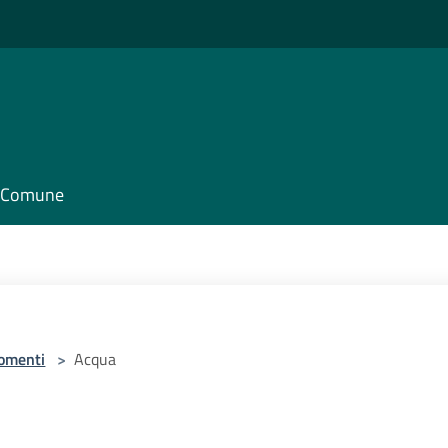
il Comune
omenti
>
Acqua