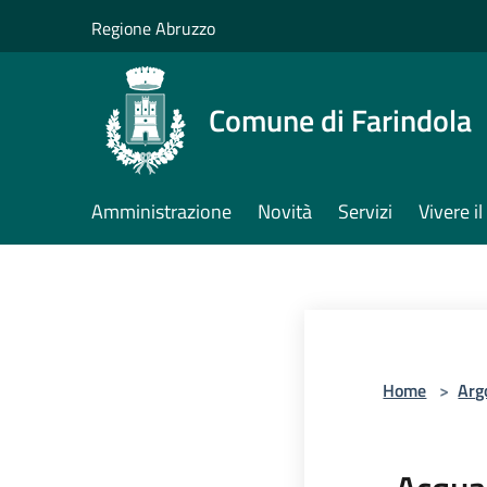
Salta al contenuto principale
Regione Abruzzo
Comune di Farindola
Amministrazione
Novità
Servizi
Vivere 
Home
>
Arg