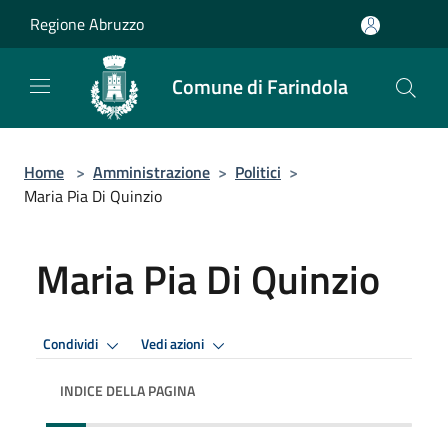
Salta al contenuto principale
Regione Abruzzo
Comune di Farindola
Home
>
Amministrazione
>
Politici
>
Maria Pia Di Quinzio
Maria Pia Di Quinzio
Condividi
Vedi azioni
INDICE DELLA PAGINA