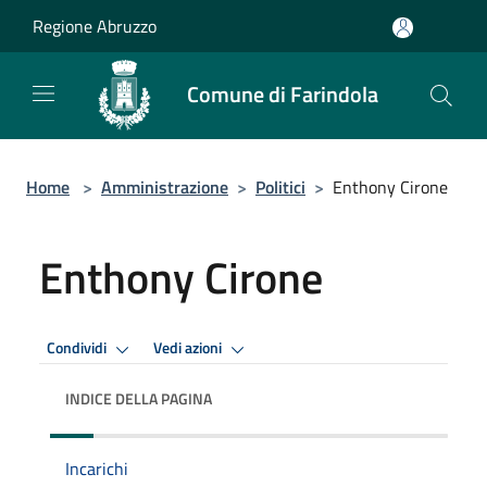
Salta al contenuto principale
Regione Abruzzo
Comune di Farindola
Home
>
Amministrazione
>
Politici
>
Enthony Cirone
Enthony Cirone
Condividi
Vedi azioni
INDICE DELLA PAGINA
Incarichi