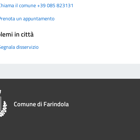
Chiama il comune +39 085 823131
Prenota un appuntamento
lemi in città
Segnala disservizio
Comune di Farindola