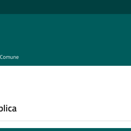
il Comune
blica