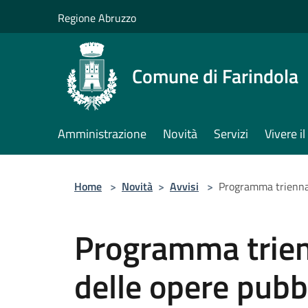
Salta al contenuto principale
Regione Abruzzo
Comune di Farindola
Amministrazione
Novità
Servizi
Vivere 
Home
>
Novità
>
Avvisi
>
Programma triennal
Programma trie
delle opere pub