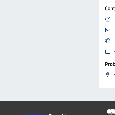
Cont
Prob