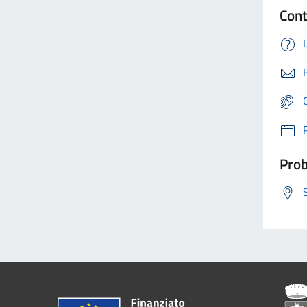
Cont
Prob