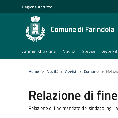
Salta al contenuto principale
Regione Abruzzo
Comune di Farindola
Amministrazione
Novità
Servizi
Vivere 
Home
>
Novità
>
Avvisi
>
Comune
>
Relazi
Relazione di fin
Relazione di fine mandato del sindaco ing. I