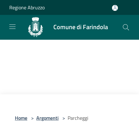
Salta al contenuto principale
Regione Abruzzo
Comune di Farindola
Home
>
Argomenti
>
Parcheggi